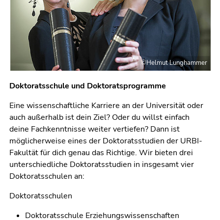
bestätigen
Sie diesen
Link.
Beginn
Zum
des
Inhalt
©Helmut Lunghammer
Seitenbereichs:
(Zugriffstaste
Seitenbereiche:
1)
Doktoratsschule und Doktoratsprogramme
Zur
Positionsanzeige
Eine wissenschaftliche Karriere an der Universität oder
(Zugriffstaste
auch außerhalb ist dein Ziel? Oder du willst einfach
2)
deine Fachkenntnisse weiter vertiefen? Dann ist
Zur
möglicherweise eines der Doktoratsstudien der URBI-
Hauptnavigation
Fakultät für dich genau das Richtige. Wir bieten drei
(Zugriffstaste
unterschiedliche Doktoratsstudien in insgesamt vier
3)
Doktoratsschulen an:
Zur
Doktoratsschulen
Unternavigation
(Zugriffstaste
Doktoratsschule Erziehungswissenschaften