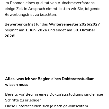
4)
im Rahmen eines qualitativen Aufnahmeverfahrens
Zu
einige Zeit in Anspruch nimmt, bitten wir Sie, folgende
den
Bewerbungsfrist zu beachten:
Zusatzinformationen
Bewerbungsfrist
für das
Wintersemester 2026/2027
(Zugriffstaste
beginnt am
1. Juni 2026
und endet am
30. Oktober
5)
2026!
Zu
den
Seiteneinstellungen
(Benutzer/Sprache)
(Zugriffstaste
8)
Zur
Suche
Alles, was ich vor Beginn eines Doktoratsstudium
(Zugriffstaste
wissen muss
9)
Bereits vor Beginn eines Doktoratsstudiums sind einige
Ende
Schritte zu erledigen.
dieses
Diese unterscheiden sich je nach gewünschtem