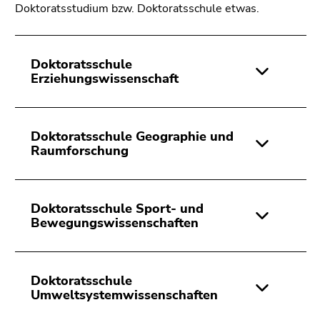
Seitenbereichs.
Doktoratsstudium bzw. Doktoratsschule etwas.
Zur
Übersicht
der
Doktoratsschule
Seitenbereiche
Erziehungswissenschaft
Doktoratsschule Geographie und
Raumforschung
Doktoratsschule Sport- und
Bewegungswissenschaften
Doktoratsschule
Umweltsystemwissenschaften