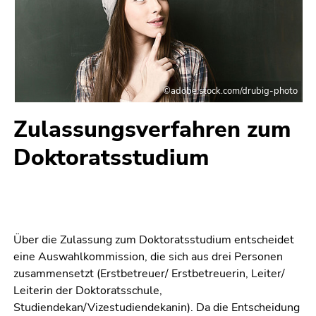
bestätigen
Sie diesen
Link.
Beginn
Zum
des
Inhalt
©adobe.stock.com/drubig-photo
Seitenbereichs:
(Zugriffstaste
Seitenbereiche:
1)
Zulassungsverfahren zum
Zur
Doktoratsstudium
Positionsanzeige
(Zugriffstaste
2)
Zur
Hauptnavigation
(Zugriffstaste
Über die Zulassung zum Doktoratsstudium entscheidet
3)
eine Auswahlkommission, die sich aus drei Personen
Zur
zusammensetzt (Erstbetreuer/ Erstbetreuerin, Leiter/
Unternavigation
Leiterin der Doktoratsschule,
(Zugriffstaste
Studiendekan/Vizestudiendekanin). Da die Entscheidung