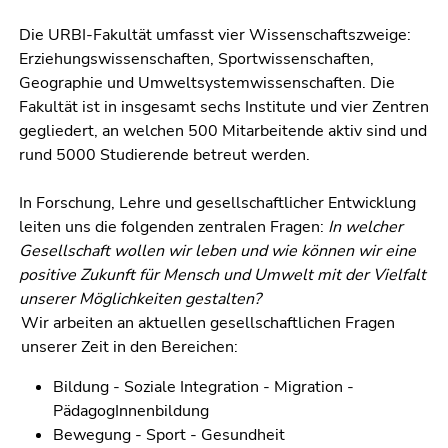
4)
Zu
Die URBI-Fakultät umfasst vier Wissenschaftszweige:
den
Erziehungswissenschaften, Sportwissenschaften,
Zusatzinformationen
Geographie und Umweltsystemwissenschaften. Die
(Zugriffstaste
Fakultät ist in insgesamt sechs Institute und vier Zentren
5)
gegliedert, an welchen 500 Mitarbeitende aktiv sind und
Zu
rund 5000 Studierende betreut werden.
den
Seiteneinstellungen
In Forschung, Lehre und gesellschaftlicher Entwicklung
(Benutzer/Sprache)
leiten uns die folgenden zentralen Fragen:
In welcher
(Zugriffstaste
Gesellschaft wollen wir leben und wie können wir eine
8)
positive Zukunft für Mensch und Umwelt mit der Vielfalt
Zur
unserer Möglichkeiten gestalten?
Suche
Wir arbeiten an aktuellen gesellschaftlichen Fragen
(Zugriffstaste
unserer Zeit in den Bereichen:
9)
Bildung - Soziale Integration - Migration -
Ende
PädagogInnenbildung
dieses
Bewegung - Sport - Gesundheit